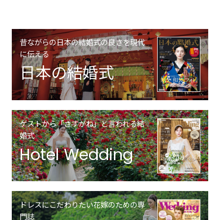
昔ながらの日本の結婚式の良さを現代
に伝える
日本の結婚式
ゲストから「さすがね」と言われる結
婚式
Hotel Wedding
ドレスにこだわりたい花嫁のための専
門誌