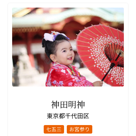
北部
豊島区
北区
板橋区
神田明神
東京都
千代田区
七五三
お宮参り