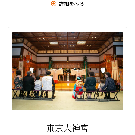
詳細をみる
台東区
墨田区
江東区
荒川区
足立区
葛飾区
江戸川区
南部
東京大神宮