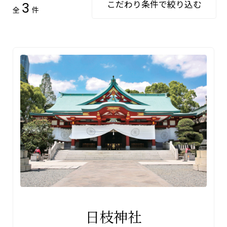
こだわり条件で絞り込む
3
全
件
目的
七五三
お宮参り
エリア
東京都23
東京都23
区
区外
神奈川県
埼玉県
千葉県
日枝神社