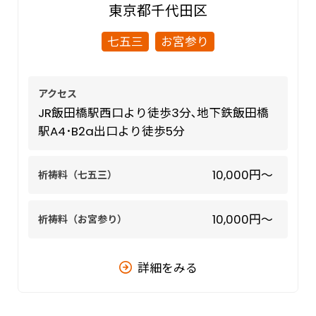
東京都
千代田区
品川区
七五三
お宮参り
目黒区
大田区
アクセス
世田谷区
JR飯田橋駅西口より徒歩3分､地下鉄飯田橋
駅A4･B2a出口より徒歩5分
10,000円〜
祈祷料（七五三）
西部
中野区
10,000円〜
祈祷料（お宮参り）
杉並区
詳細をみる
練馬区