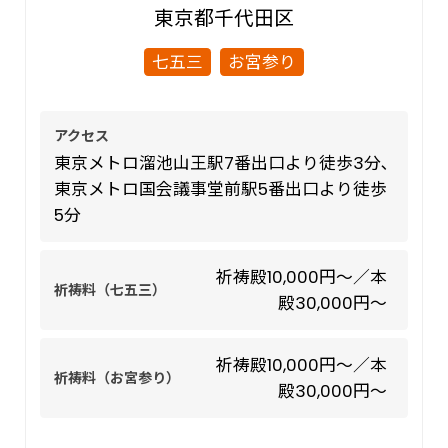
東京都
千代田区
絞り込み
都心部
七五三
お宮参り
千代田区
中央区
アクセス
東京メトロ溜池山王駅7番出口より徒歩3分､
港区
東京メトロ国会議事堂前駅5番出口より徒歩
5分
新宿区
祈祷殿10,000円～／本
文京区
祈祷料（七五三）
殿30,000円～
渋谷区
祈祷殿10,000円～／本
祈祷料（お宮参り）
殿30,000円～
東部