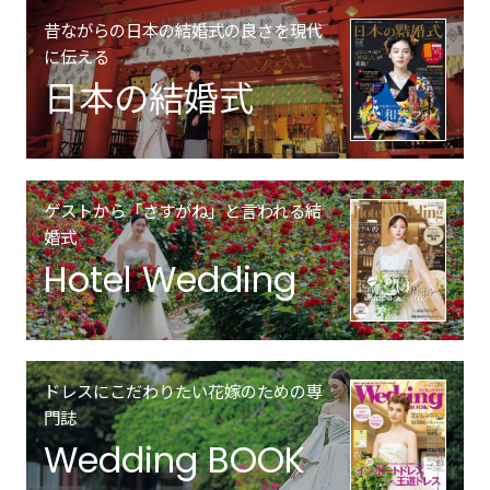
昔ながらの日本の結婚式の良さを現代
に伝える
日本の結婚式
ゲストから「さすがね」と言われる結
婚式
Hotel Wedding
ドレスにこだわりたい花嫁のための専
門誌
Wedding BOOK